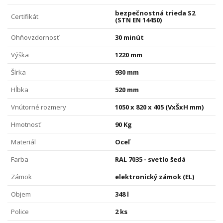
bezpečnostná trieda S2
Certifikát
(STN EN 14450)
Ohňovzdornosť
30 minút
Výška
1220 mm
Šírka
930 mm
Hĺbka
520 mm
Vnútorné rozmery
1050 x 820 x 405 (VxŠxH mm)
Hmotnosť
90 Kg
Materiál
Oceľ
Farba
RAL 7035 - svetlo šedá
Zámok
elektronický zámok (EL)
Objem
348 l
Police
2 ks