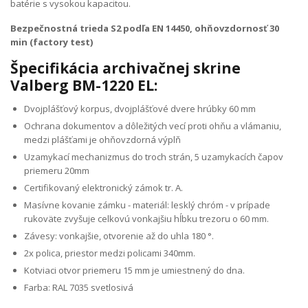
batérie s vysokou kapacitou.
Bezpečnostná trieda S2 podľa EN 14450, ohňovzdornosť 30
min (factory test)
Špecifikácia archivačnej skrine
Valberg BM-1220 EL:
Dvojplášťový korpus, dvojplášťové dvere hrúbky 60 mm
Ochrana dokumentov a dôležitých vecí proti ohňu a vlámaniu,
medzi plášťami je ohňovzdorná výplň
Uzamykací mechanizmus do troch strán, 5 uzamykacích čapov
priemeru 20mm
Certifikovaný elektronický zámok tr. A.
Masívne kovanie zámku - materiál: lesklý chróm - v prípade
rukoväte zvyšuje celkovú vonkajšiu hĺbku trezoru o 60 mm.
Závesy: vonkajšie, otvorenie až do uhla 180 °.
2x polica, priestor medzi policami 340mm.
Kotviaci otvor priemeru 15 mm je umiestnený do dna.
Farba: RAL 7035 svetlosivá