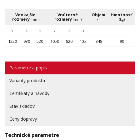
Vonkajšie 
Vnútorné 
Objem 
Hmotnosť 
rozmery 
rozmery 
(mm)
(mm)
(l)
(kg)
v
š
h
v
š
h
1220
930
520
1050
820
405
348
90
Parametre a popis
Varianty produktu
Certifikáty a návody
Stav skladov
Ceny dopravy
Technické parametre