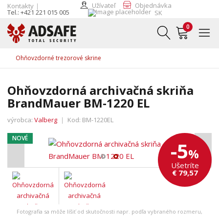
Užívateľ
Objednávka
Kontakty
Tel.: +421 221 015 005
SK
0
Ohňovzdorné trezorové skrine
Ohňovzdorná archivačná skriňa
BrandMauer BM-1220 EL
výrobca:
Valberg
Kod:
BM-1220EL
NOVÉ
-5
%
Ušetríte
€ 79,57
Fotografia sa môže líšiť od skutočnosti napr. podľa vybraného rozmeru,