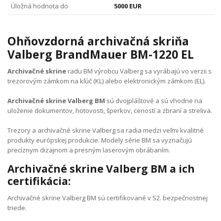
Úložná hodnota do
5000 EUR
Ohňovzdorná archivačná skriňa
Valberg BrandMauer BM-1220 EL
Archivačné skrine
radu BM výrobcu Valberg sa vyrábajú vo verzii s
trezorovým zámkom na kľúč (KL) alebo elektronickým zámkom (EL).
Archivačné skrine Valberg BM
sú dvojpláštové a sú vhodne na
uloženie dokumentov, hotovosti, šperkov, ceností a zbraní a streliva.
Trezory a archivačné skrine Valberg sa radia medzi veľmi kvalitné
produkty európskej produkcie. Modely série BM sa vyznačujú
precíznym dizajnom a presným laserovým obrábaním.
Archivačné skrine Valberg BM a ich
certifikácia:
Archivačné skrine Valberg BM sú certifikované v S2. bezpečnostnej
triede.