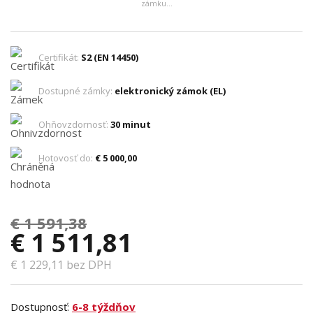
zámku...
Certifikát:
S2 (EN 14450)
Dostupné zámky:
elektronický zámok (EL)
Ohňovzdornosť:
30 minut
Hotovosť do:
€ 5 000,00
€ 1 591,38
€ 1 511,81
€ 1 229,11 bez DPH
Dostupnosť:
6-8 týždňov