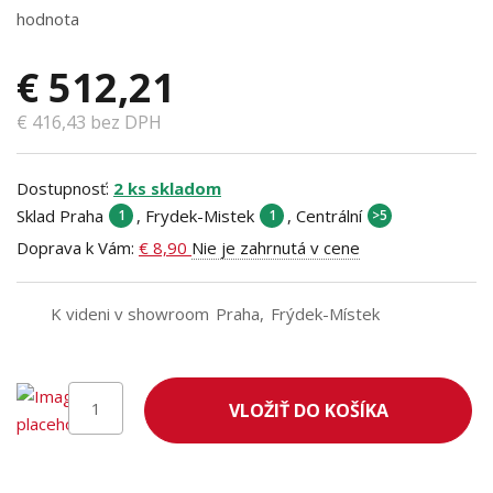
€ 512,21
€ 416,43 bez DPH
Dostupnosť:
2 ks skladom
Sklad Praha
, Frydek-Mistek
, Centrální
1
1
>5
Doprava k Vám:
€ 8,90
Nie je zahrnutá v cene
K videni v showroom
Praha
Frýdek-Místek
VLOŽIŤ DO KOŠÍKA