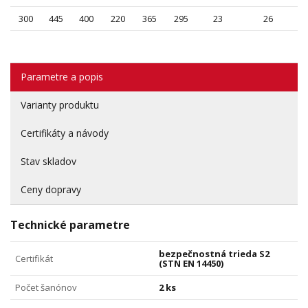
300
445
400
220
365
295
23
26
Parametre a popis
Varianty produktu
Certifikáty a návody
Stav skladov
Ceny dopravy
Technické parametre
bezpečnostná trieda S2
Certifikát
(STN EN 14450)
Počet šanónov
2 ks