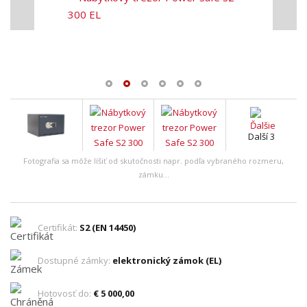
Další 3
Fotografia sa môže líšiť od skutočnosti napr. podľa vybraného rozmeru,
zámku...
Certifikát:
S2 (EN 14450)
Dostupné zámky:
elektronický zámok (EL)
Hotovosť do:
€ 5 000,00