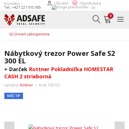
Užívateľ
Objednávka
Kontakty
Tel.: +421 221 015 005
SK
0
S2.Úroveň zabezpečenia
Nábytkový trezor Power Safe S2
300 EL
+ Darček
Rottner Pokladnička HOMESTAR
CASH 2 strieborná
výrobca:
Rottner
Kod:
T05723
NÁŠ TIP