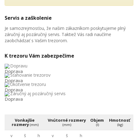
Servis a zaškolenie
Je samozrejmosťou, že našim zákazníkom poskytujeme plný
záručný aj pozáručný servis. Taktiež Vás radi naučíme
zaobchádzať s Vašim trezorom.
K trezoru Vám zabezpečíme
Dopravu
Sťahovanie trezorov
Ukotvenie trezoru
Záručný aj pozáručný servis
Vonkajšie 
Vnútorné rozmery 
Objem 
Hmotnosť 
rozmery 
(mm)
(mm)
(l)
(kg)
v
š
h
v
š
h