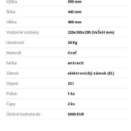
Výška
300 mm
Šírka
445 mm
Hĺbka
400 mm
Vnútorné rozmery
220x365x295 (VxŠxH mm)
Hmotnosť
26 Kg
Materiál
Oceľ
Farba
antracit
Zámok
elektronický zámok (EL)
Objem
23 l
Police
1 ks
Čapy
2 ks
Úložná hodnota do
5000 EUR