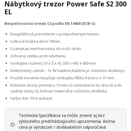
Nábytkový trezor Power Safe S2 300
EL
Bezpečnostná trieda S2 podľa EN 14450 (ECB-S)
Dvojplášťové prevedenie s protipožiarnym lemom.
Celková hrúbka dverí 70mm.
Uzamykací mechanizmus do troch strán.
Ochrana zámku proti odvŕtaniu
Vonkajšie rozmery (V x Š x H): 300 x 445 x 400 mm
Elektronický zámok - 1x 9V batéria (batéria je súčasťou dodávky)
Použité kovanie navyšuje vonkajšiu hĺbku trezoru o 15 mm.
Kotviace otvory priemeru 13 mm sú umiestnené do dna (2) a do
zadnej steny (1), kotviaci materiál je súčasťou dodávky.
Farba: RAL 7016 antracit
Technická špecifikácia sa môže zmeniť aj bez
výslovného predchádzajúceho upozornenia. Bežná
cena je výrobcom / dodávateľom odporúčaná