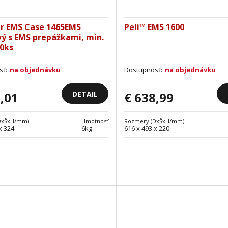
ir EMS Case 1465EMS
Peli™ EMS 1600
ý s EMS prepážkami, min.
0ks
sť:
na objednávku
Dostupnosť:
na objednávku
DETAIL
,01
€ 638,99
DxŠxH/mm)
Hmotnosť
Rozmery (DxŠxH/mm)
x 324
6kg
616 x 493 x 220