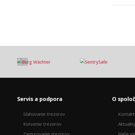
Servis a podpora
O spoloč
Sťahovanie trezorov
Kontakt
Kotvenie trezorov
Aktualit
Zamurovanie trezorov
Naše v