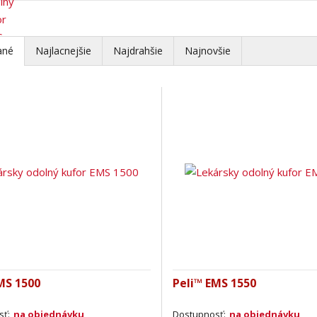
Stojany na zbrane
(7)
Banková technológia
(11)
Pokladničky
(17)
ané
Najlacnejšie
Najdrahšie
Najnovšie
Kovový nábytok
(11)
MS 1500
Peli™ EMS 1550
sť:
na objednávku
Dostupnosť:
na objednávku