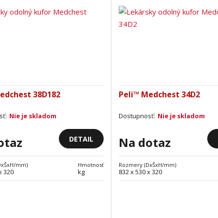
Medchest 38D182
Peli™ Medchest 34D2
sť:
Nie je skladom
Dostupnosť:
Nie je skladom
DETAIL
otaz
Na dotaz
DxŠxH/mm)
Hmotnosť
Rozmery (DxŠxH/mm)
x 320
kg
832 x 530 x 320