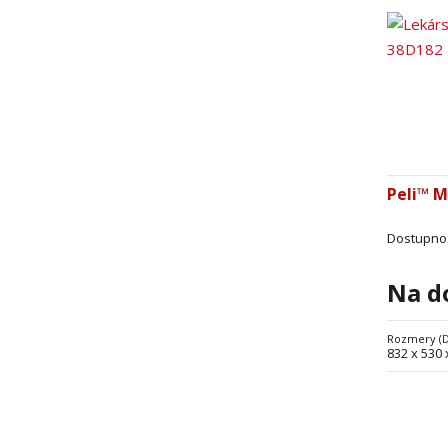
Peli™ 
Dostupno
Na d
Rozmery (
832 x 530 