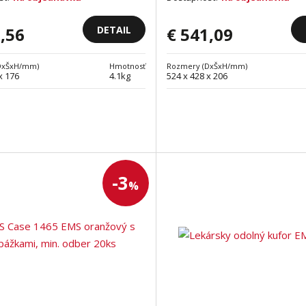
DETAIL
,56
€ 541,09
DxŠxH/mm)
Hmotnosť
Rozmery (DxŠxH/mm)
x 176
4.1kg
524 x 428 x 206
-3
%