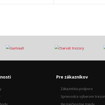
nosti
Pre zákazníkov
y
Zákaznícka podpora
y
Sprievodca výberom trezo
ýhody
Bezpečnostne triedy