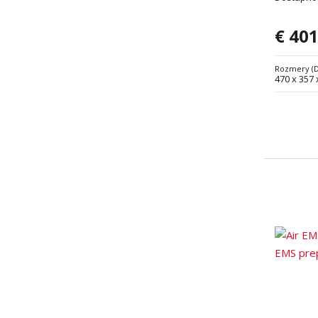
€ 401
Rozmery (
470 x 357 