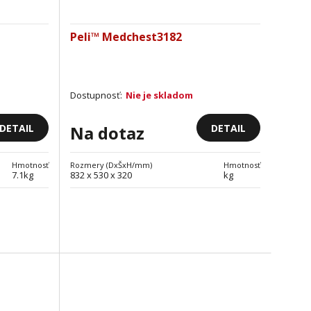
Peli™ Medchest3182
Dostupnosť:
Nie je skladom
DETAIL
DETAIL
Na dotaz
Hmotnosť
Rozmery (DxŠxH/mm)
Hmotnosť
7.1kg
832 x 530 x 320
kg