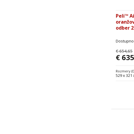
Peli™ A
oranžov
odber 2
Dostupno
€ 654,65
€ 635
Rozmery (
529 x 321 