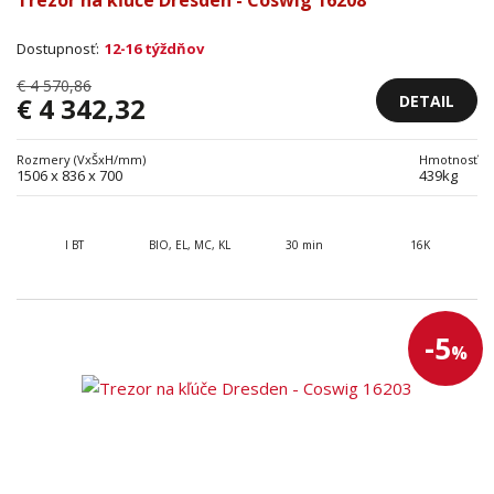
Trezor na kľúče Dresden - Coswig 16208
Dostupnosť:
12-16 týždňov
€ 4 570,86
DETAIL
€ 4 342,32
Rozmery (VxŠxH/mm)
Hmotnosť
1506 x 836 x 700
439kg
I BT
BIO, EL, MC, KL
30 min
16K
-5
%