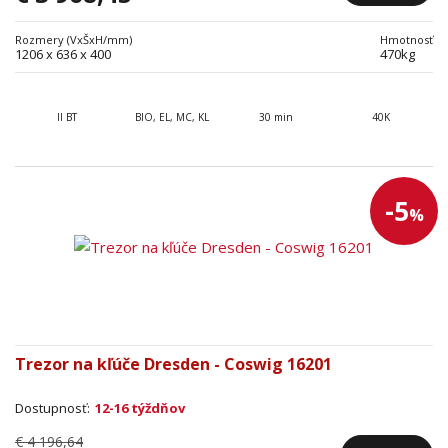
Rozmery (VxŠxH/mm)
Hmotnosť
1206 x 636 x 400
470kg
II BT
BIO, EL, MC, KL
30 min
40K
-5
%
Trezor na kľúče Dresden - Coswig 16201
Dostupnosť:
12-16 týždňov
€ 4 196,64