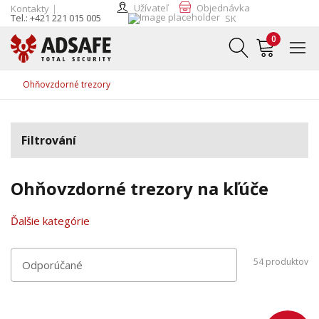
Užívateľ
Objednávka
Kontakty
Tel.: +421 221 015 005
SK
0
Ohňovzdorné trezory
Filtrování
Ohňovzdorné trezory na kľúče
Ďalšie kategórie
54
produktov