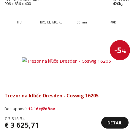
906 x 636 x 400
420kg
II BT
BIO, EL, MC, KL
30 min
40K
-5
%
Trezor na kľúče Dresden - Coswig 16205
Dostupnosť:
12-16 týždňov
€ 3 816,54
DETAIL
€ 3 625,71