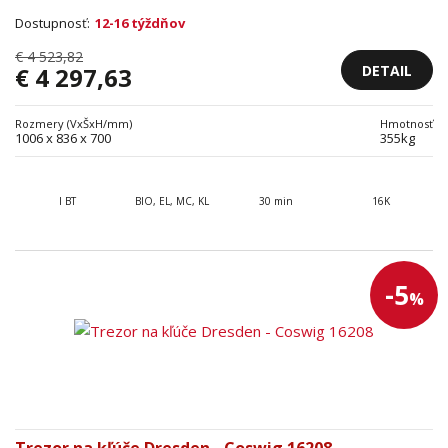
Dostupnosť:
12-16 týždňov
€ 4 523,82
DETAIL
€ 4 297,63
Rozmery (VxŠxH/mm)
Hmotnosť
1006 x 836 x 700
355kg
I BT
BIO, EL, MC, KL
30 min
16K
-5
%