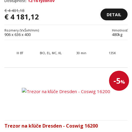
Dostupnosť:
12-16 týždňov
€ 4 401,18
DETAIL
€ 4 181,12
Rozmery (VxŠxH/mm)
Hmotnosť
906 x 636 x 400
480kg
III BT
BIO, EL, MC, KL
30 min
135K
-5
%
Trezor na kľúče Dresden - Coswig 16200