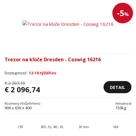
-5
%
Trezor na kľúče Dresden - Coswig 16216
Dostupnosť:
12-16 týždňov
€ 2 207,10
DETAIL
€ 2 096,74
Rozmery (VxŠxH/mm)
Hmotnosť
906 x 636 x 400
150kg
I BT
BIO, EL, MC, KL
30 min
16K