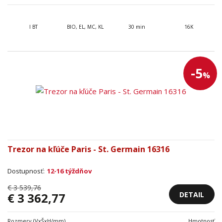
I BT
BIO, EL, MC, KL
30 min
16K
-5
%
Trezor na kľúče Paris - St. Germain 16316
Dostupnosť:
12-16 týždňov
€ 3 539,76
DETAIL
€ 3 362,77
Rozmery (VxŠxH/mm)
Hmotnosť