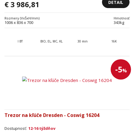
DETAIL
€ 3 986,81
Rozmery (VxŠxH/mm)
Hmotnosť
1006 x 836 x 700
343kg
I BT
BIO, EL, MC, KL
30 min
16K
-5
%
Trezor na kľúče Dresden - Coswig 16204
Dostupnosť:
12-16 týždňov