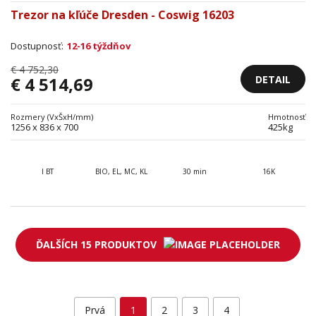
Trezor na kľúče Dresden - Coswig 16203
Dostupnosť:
12-16 týždňov
€ 4 752,30
DETAIL
€ 4 514,69
Rozmery (VxŠxH/mm)
Hmotnosť
1256 x 836 x 700
425kg
I BT
BIO, EL, MC, KL
30 min
16K
ĎALŠÍCH 15 PRODUKTOV
Prvá
1
2
3
4