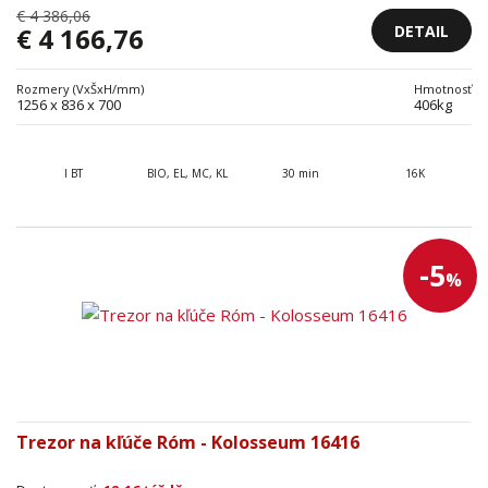
€ 4 386,06
DETAIL
€ 4 166,76
Rozmery (VxŠxH/mm)
Hmotnosť
1256 x 836 x 700
406kg
I BT
BIO, EL, MC, KL
30 min
16K
-5
%
Trezor na kľúče Róm - Kolosseum 16416