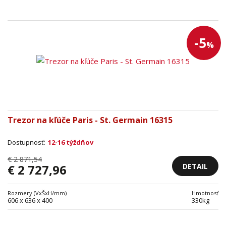
-5
%
Trezor na kľúče Paris - St. Germain 16315
Dostupnosť:
12-16 týždňov
€ 2 871,54
DETAIL
€ 2 727,96
Rozmery (VxŠxH/mm)
Hmotnosť
606 x 636 x 400
330kg