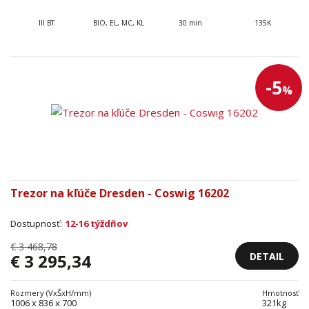
III BT
BIO, EL, MC, KL
30 min
135K
-5
%
Trezor na kľúče Dresden - Coswig 16202
Dostupnosť:
12-16 týždňov
€ 3 468,78
DETAIL
€ 3 295,34
Rozmery (VxŠxH/mm)
Hmotnosť
1006 x 836 x 700
321kg