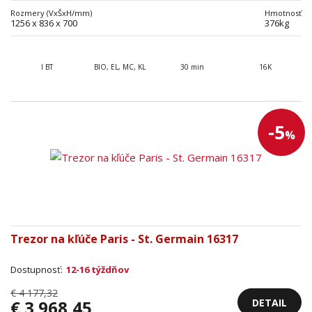
Rozmery (VxŠxH/mm)
Hmotnosť
1256 x 836 x 700
376kg
I BT
BIO, EL, MC, KL
30 min
16K
-5
%
Trezor na kľúče Paris - St. Germain 16317
Dostupnosť:
12-16 týždňov
€ 4 177,32
DETAIL
€ 3 968,45