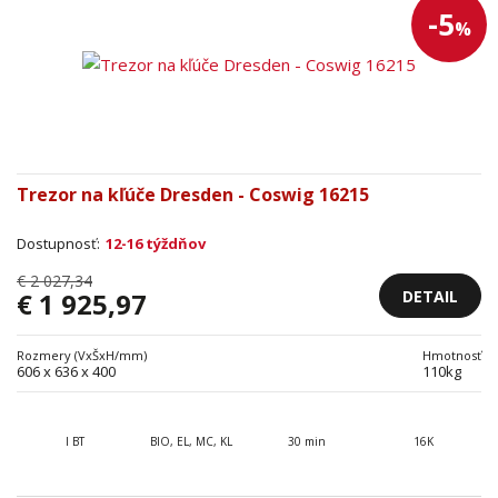
-5
%
Trezor na kľúče Dresden - Coswig 16215
Dostupnosť:
12-16 týždňov
€ 2 027,34
DETAIL
€ 1 925,97
Rozmery (VxŠxH/mm)
Hmotnosť
606 x 636 x 400
110kg
I BT
BIO, EL, MC, KL
30 min
16K