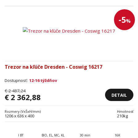
-5
%
Trezor na kľúče Dresden - Coswig 16217
Dostupnosť:
12-16 týždňov
€ 2 487,24
DETAIL
€ 2 362,88
Rozmery (VxŠxH/mm)
Hmotnosť
1206 x 636 x 400
210kg
I BT
BIO, EL, MC, KL
30 min
16K