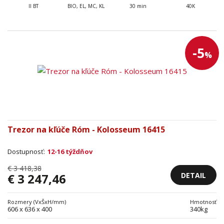
II BT
BIO, EL, MC, KL
30 min
40K
-5
%
Trezor na kľúče Róm - Kolosseum 16415
Dostupnosť:
12-16 týždňov
€ 3 418,38
DETAIL
€ 3 247,46
Rozmery (VxŠxH/mm)
Hmotnosť
606 x 636 x 400
340kg