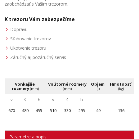
zaobchádzať s Vašim trezorom.
K trezoru Vám zabezpečíme
Dopravu
Sťahovanie trezorov
Ukotvenie trezoru
Záručný aj pozáručný servis
Vonkajšie 
Vnútorné rozmery 
Objem 
Hmotnosť 
rozmery 
(mm)
(mm)
(l)
(kg)
v
š
h
v
š
h
670
480
455
510
330
295
49
136
Parametre a popis