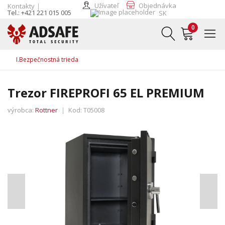
Užívateľ
Objednávka
Kontakty
Tel.: +421 221 015 005
SK
0
I.Bezpečnostná trieda
Trezor FIREPROFI 65 EL PREMIUM
výrobca:
Rottner
Kod:
T05008