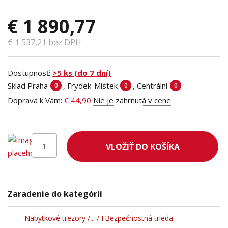
€ 1 890,77
€ 1 537,21 bez DPH
Dostupnosť:
>5 ks (do 7 dní)
Sklad Praha
, Frydek-Mistek
, Centrální
0
0
0
Doprava k Vám:
€ 44,90
Nie je zahrnutá v cene
VLOŽIŤ DO KOŠÍKA
Zaradenie do kategórií
Nabytkové trezory /... / I.Bezpečnostná trieda