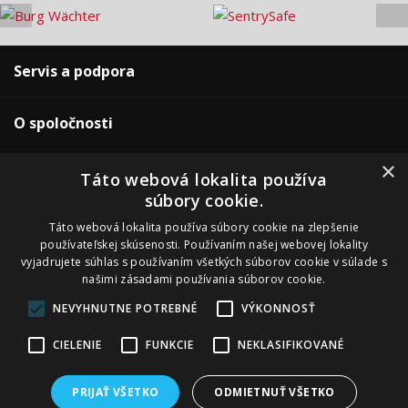
Servis a podpora
O spoločnosti
×
Pre zákazníkov
Táto webová lokalita používa
súbory cookie.
Naše predajne
Táto webová lokalita používa súbory cookie na zlepšenie
používateľskej skúsenosti. Používaním našej webovej lokality
vyjadrujete súhlas s používaním všetkých súborov cookie v súlade s
našimi zásadami používania súborov cookie.
NEVYHNUTNE POTREBNÉ
VÝKONNOSŤ
Copyright ©2013-2026 ADSAFE, spol. s r.o., Eshop riešenie:
3solutions,
CIELENIE
FUNKCIE
NEKLASIFIKOVANÉ
spol. s r.o.
Prevádzkované na B2B / B2C systému:
3ESHOP SmartShopper
VYUŽIJTE MIMOŘÁDNOU AKCI A ZADEJTE V KOŠÍKU NA
Verzia webu pre PC.
WWW.ADSAFE.CZ
KÓD
CHCI10
A ZÍSKEJTE SLEVU 10% NA
PRIJAŤ VŠETKO
ODMIETNUŤ VŠETKO
VYBRANÉ PRODUKTY ROTTNER,