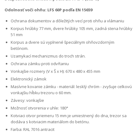
Odolnosť voči ohňu: LFS 60P podľa EN 15659
Ochrana dokumentov a dôležitých vecí proti ohňu a vlámaniu
Korpus hrúbky 77 mm, dvere hrúbky 105 mm, zadná stena hrúbky
51 mm
Korpus a dvere sú vyplnené špeciálnym ohňovzdorným
betónom.
Uzamykací mechanizmus do troch strán.
Ochrana zámku proti odvŕtaniu
Vonkajšie rozmery (V x Š x H): 670 x 480 x 455 mm
Elektronický zámok
Masívne kovanie zámku - materiál: lesklý chróm - zvyšuje celkovú
vonkajšiu hĺbku trezoru o 60 mm.
Závesy: vonkajšie
Možnosť otvorenia v uhle: 180°
Kotviaci otvor priemeru 15 mm je umiestnený do dna, trezor sa
dodáva s kotviacim materiálom do betónu.
Farba: RAL 7016 antracit