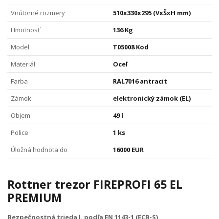
Vnútorné rozmery
510x330x295 (VxŠxH mm)
Hmotnosť
136 Kg
Model
T05008 Kod
Materiál
Oceľ
Farba
RAL7016 antracit
Zámok
elektronický zámok (EL)
Objem
49 l
Police
1 ks
Úložná hodnota do
16000 EUR
Rottner trezor FIREPROFI 65 EL
PREMIUM
Bezpečnostná trieda I. podľa EN 1143-1 (ECB-S)