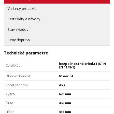
Varianty produktu
Certifikáty a návody
Stav skladov
Ceny dopravy
Technické parametre
bezpečnostná trieda I (STN
Certifikát
EN 1143-1)
Ohňovzdornosť
60 minút
Počet šanónov
4 ks
Výška
670 mm
Šírka
480 mm
Hĺbka
455 mm