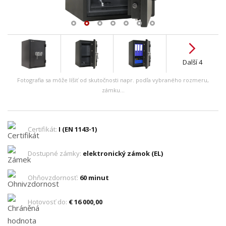
Další 4
Fotografia sa môže líšiť od skutočnosti napr. podľa vybraného rozmeru,
zámku...
Certifikát:
I (EN 1143-1)
Dostupné zámky:
elektronický zámok (EL)
Ohňovzdornosť:
60 minut
Hotovosť do:
€ 16 000,00