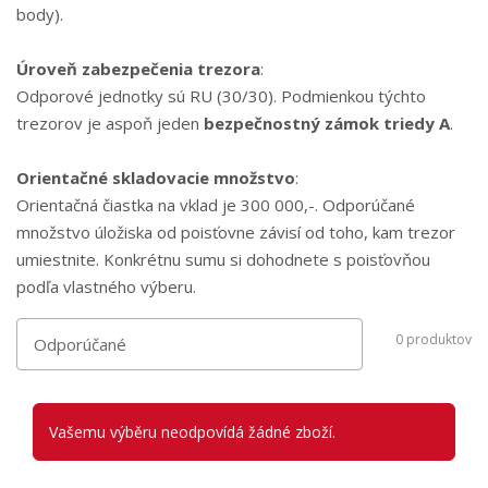
body).
Úroveň zabezpečenia trezora
:
Odporové jednotky sú RU (30/30). Podmienkou týchto
trezorov je aspoň jeden
bezpečnostný zámok triedy A
.
Orientačné skladovacie množstvo
:
Orientačná čiastka na vklad je 300 000,-. Odporúčané
množstvo úložiska od poisťovne závisí od toho, kam trezor
umiestnite. Konkrétnu sumu si dohodnete s poisťovňou
podľa vlastného výberu.
0
produktov
Vašemu výběru neodpovídá žádné zboží.