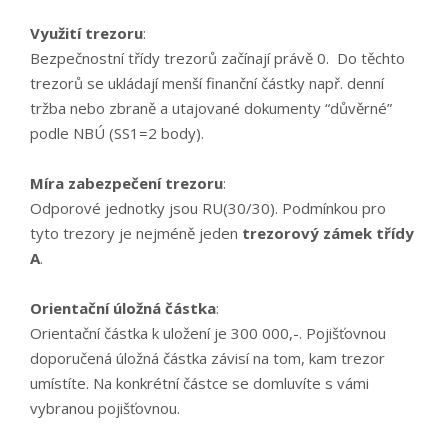
Využití trezoru
:
Bezpečnostní třídy trezorů začínají právě 0. Do těchto
trezorů se ukládají menší finanční částky např. denní
tržba nebo zbraně a utajované dokumenty “důvěrné”
podle NBÚ (SS1=2 body).
Míra zabezpečení trezoru
:
Odporové jednotky jsou RU(30/30). Podmínkou pro
tyto trezory je nejméně jeden
trezorový zámek třídy
A
.
Orientační úložná částka
:
Orientační částka k uložení je 300 000,-. Pojišťovnou
doporučená úložná částka závisí na tom, kam trezor
umístíte. Na konkrétní částce se domluvíte s vámi
vybranou pojišťovnou.