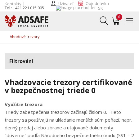
Užívateľ
Objednávka
Kontakty
Tel.: +421 221 015 005
SK
0
Vhodové trezory
Filtrování
Vhadzovacie trezory certifikované
v bezpečnostnej triede 0
Využitie trezora
:
Triedy zabezpečenia trezorov začínajú číslom 0. Tieto
trezory sa používajú na ukladanie menších súm peňazí, napr.
denný predaj alebo zbrane a utajované dokumenty
"dôverné" podľa Národného bezpečnostného úradu (SS1 = 2