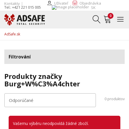
Užívateľ
Objednávka
Kontakty
Tel.: +421 221 015 005
SK
0
AdSafe.sk
Filtrování
Produkty značky
Burg+W%C3%A4chter
0
produktov
Vašemu výběru neodpovídá žádné zboží.